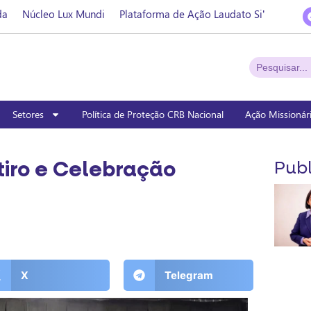
da
Núcleo Lux Mundi
Plataforma de Ação Laudato Si’
Setores
Política de Proteção CRB Nacional
Ação Missionár
tiro e Celebração
Publ
X
Telegram