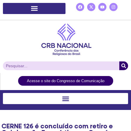
Plataforma de Ação Laudato Si’
Acesse o site do Congresso de Comunicação
CERNE 126 é concluído com retiro e