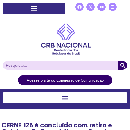
Plataforma de Ação Laudato Si’
Acesse o site do Congresso de Comunicação
CERNE 126 é concluído com retiro e