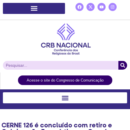
Plataforma de Ação Laudato Si’
Acesse o site do Congresso de Comunicação
CERNE 126 é concluído com retiro e