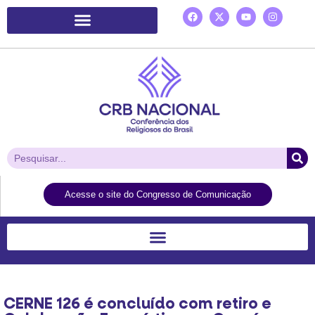
Plataforma de Ação Laudato Si’
Acesse o site do Congresso de Comunicação
CERNE 126 é concluído com retiro e