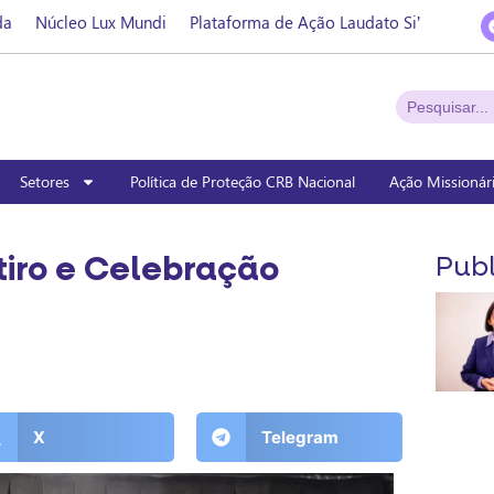
da
Núcleo Lux Mundi
Plataforma de Ação Laudato Si’
Setores
Política de Proteção CRB Nacional
Ação Missionár
tiro e Celebração
Publ
X
Telegram