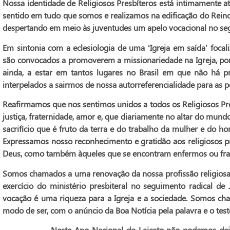
Nossa identidade de Religiosos Presbíteros está intimamente at
sentido em tudo que somos e realizamos na edificação do Rein
despertando em meio às juventudes um apelo vocacional no seg
Em sintonia com a eclesiologia de uma ‘Igreja em saída’ foca
são convocados a promoverem a missionariedade na Igreja, po
ainda, a estar em tantos lugares no Brasil em que não há pre
interpelados a sairmos de nossa autorreferencialidade para as per
Reafirmamos que nos sentimos unidos a todos os Religiosos Pr
justiça, fraternidade, amor e, que diariamente no altar do mund
sacrifício que é fruto da terra e do trabalho da mulher e do 
Expressamos nosso reconhecimento e gratidão aos religiosos p
Deus, como também àqueles que se encontram enfermos ou frag
Somos chamados a uma renovação da nossa profissão religiosa e
exercício do ministério presbiteral no seguimento radical de
vocação é uma riqueza para a Igreja e a sociedade. Somos c
modo de ser, com o anúncio da Boa Notícia pela palavra e o te
Neste Ano Nacional do Laicato não podemos deixar de r