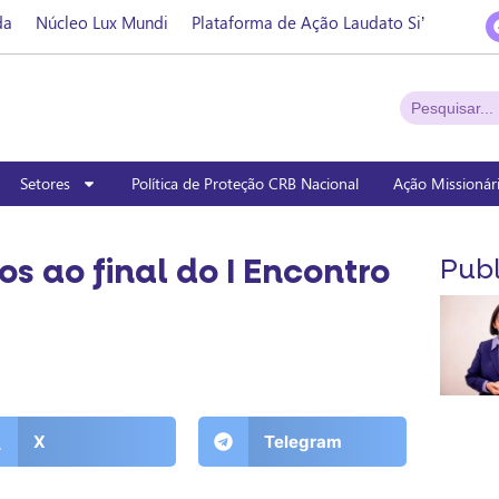
da
Núcleo Lux Mundi
Plataforma de Ação Laudato Si’
Setores
Política de Proteção CRB Nacional
Ação Missionár
os ao final do I Encontro
Publ
X
Telegram