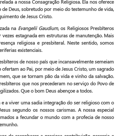
relada a nossa Consagração Religiosa. Ela nos oferece
o de Deus, sobretudo por meio do testemunho de vida,
uimento de Jesus Cristo.
lizada na
Evangelii Gaudium,
os Religiosos Presbíteros
r vezes estagnada em estruturas de manutenção. Mais
sença religiosa e presbiteral. Neste sentido, somos
iferias existenciais.
esbíteros de nosso país que incansavelmente semeiam
o ofertam ao Pai, por meio de Jesus Cristo, um sagrado
homem, que se tornam pão da vida e vinho da salvação.
resbíteros que nos precederam no serviço do Povo de
ilizados. Que o bom Deus abençoe a todos.
 a viver uma sadia integração do ser religioso com o
 Jesus segundo os nossos carismas. A nossa especial
hamados a fecundar o mundo com a profecia de nosso
stemunho.
econhecer a preciosa contribuição, parceria e