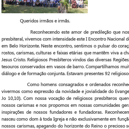
Queridos irmãos e irmãs.
Reconhecendo este amor de predileção que nos escol
presbiteral, vivemos com intensidade este I Encontro Nacional 
em Belo Horizonte. Neste encontro, sentimos o pulsar do coraç
rostos, carismas, culturas e faixas etárias que mantêm viva a 
Jesus Cristo. Religiosos Presbíteros vindos das diversas Regiões
tesouros conservados em vasos de barro. Compartilhamos muitas
diálogo e de formação conjunta. Estavam presentes 92 religiosos 
Como homens consagrados e ordenados reconhecemos 
vivermos como expressão da novidade e jovialidade do Evange
Jo 10,10). Com nossa vocação de religiosos presbíteros que
nossos carismas e nos propomos em nossas comunidades gerar
inspirações de nossos fundadores e fundadoras. Reconhece
nasceu como dom à toda Igreja e não exclusivamente em função 
nossos carismas, apagando do horizonte do Reino o precioso 