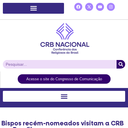
Plataforma de Ação Laudato Si’
Acesse o site do Congresso de Comunicação
Bispos recém-nomeados visitam a CRB