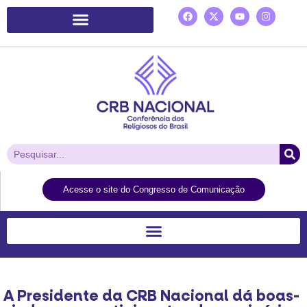
Plataforma de Ação Laudato Si’
Acesse o site do Congresso de Comunicação
A Presidente da CRB Nacional dá boas-