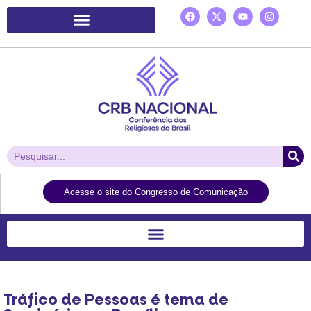
Plataforma de Ação Laudato Si’
Acesse o site do Congresso de Comunicação
Tráfico de Pessoas é tema de