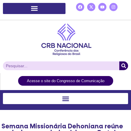
Plataforma de Ação Laudato Si’
Acesse o site do Congresso de Comunicação
Semana Missionária Dehoniana reúne