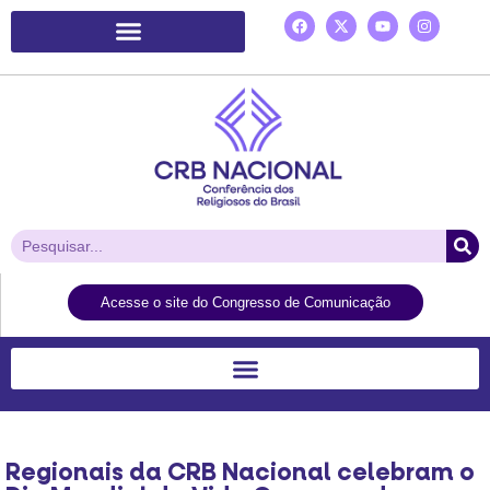
Plataforma de Ação Laudato Si’
Acesse o site do Congresso de Comunicação
Regionais da CRB Nacional celebram o