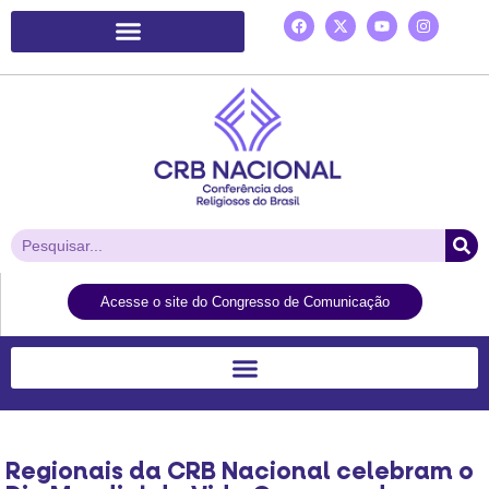
Plataforma de Ação Laudato Si’
Acesse o site do Congresso de Comunicação
Regionais da CRB Nacional celebram o