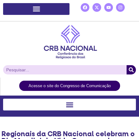
Plataforma de Ação Laudato Si’
Acesse o site do Congresso de Comunicação
Regionais da CRB Nacional celebram o