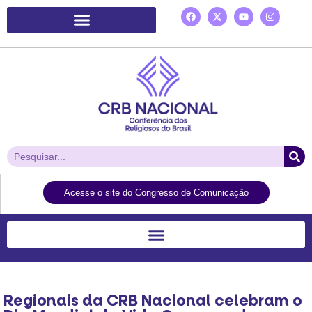
Plataforma de Ação Laudato Si’
Acesse o site do Congresso de Comunicação
Regionais da CRB Nacional celebram o