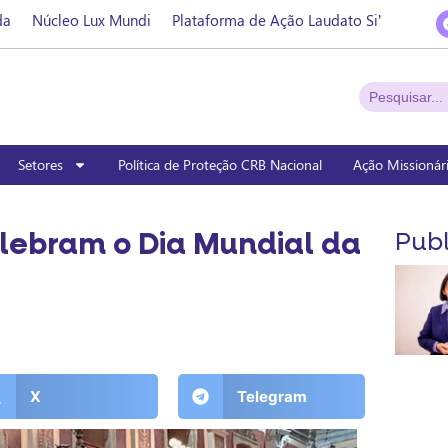
da
Núcleo Lux Mundi
Plataforma de Ação Laudato Si’
Setores
Política de Proteção CRB Nacional
Ação Missionár
lebram o Dia Mundial da
Publ
X
Telegram