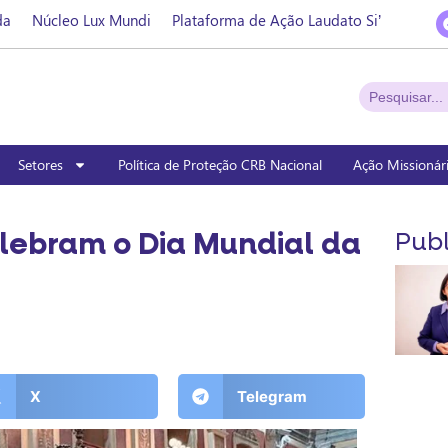
da
Núcleo Lux Mundi
Plataforma de Ação Laudato Si’
Setores
Política de Proteção CRB Nacional
Ação Missionár
lebram o Dia Mundial da
Publ
X
Telegram