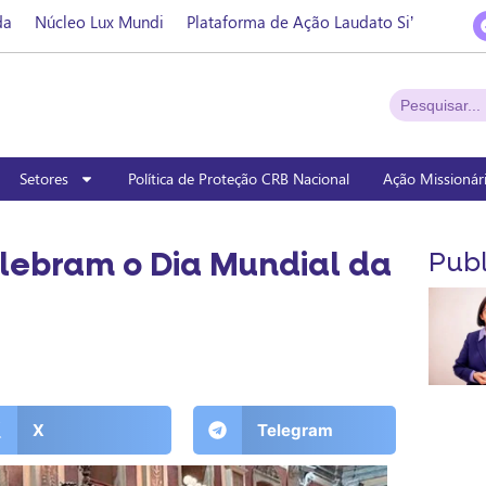
da
Núcleo Lux Mundi
Plataforma de Ação Laudato Si’
Setores
Política de Proteção CRB Nacional
Ação Missionár
lebram o Dia Mundial da
Publ
X
Telegram