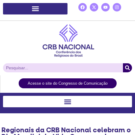
Plataforma de Ação Laudato Si’
Acesse o site do Congresso de Comunicação
Regionais da CRB Nacional celebram o