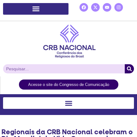
Plataforma de Ação Laudato Si’
Acesse o site do Congresso de Comunicação
Regionais da CRB Nacional celebram o