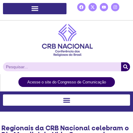
Plataforma de Ação Laudato Si’
Acesse o site do Congresso de Comunicação
Regionais da CRB Nacional celebram o