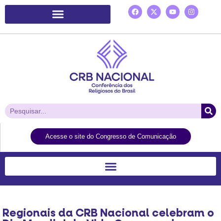
Plataforma de Ação Laudato Si’
Acesse o site do Congresso de Comunicação
Regionais da CRB Nacional celebram o