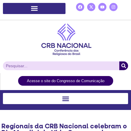
Plataforma de Ação Laudato Si’
Acesse o site do Congresso de Comunicação
Regionais da CRB Nacional celebram o