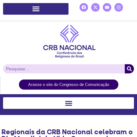
Plataforma de Ação Laudato Si’
Acesse o site do Congresso de Comunicação
Regionais da CRB Nacional celebram o