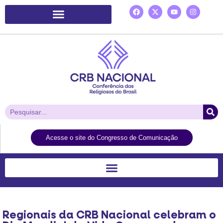
Plataforma de Ação Laudato Si’
Acesse o site do Congresso de Comunicação
Regionais da CRB Nacional celebram o