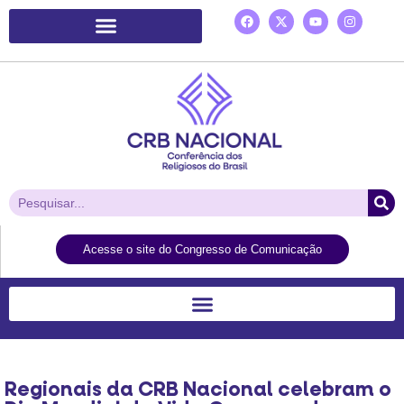
Plataforma de Ação Laudato Si’
Acesse o site do Congresso de Comunicação
Regionais da CRB Nacional celebram o