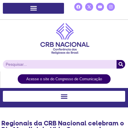
Plataforma de Ação Laudato Si’
Acesse o site do Congresso de Comunicação
Regionais da CRB Nacional celebram o