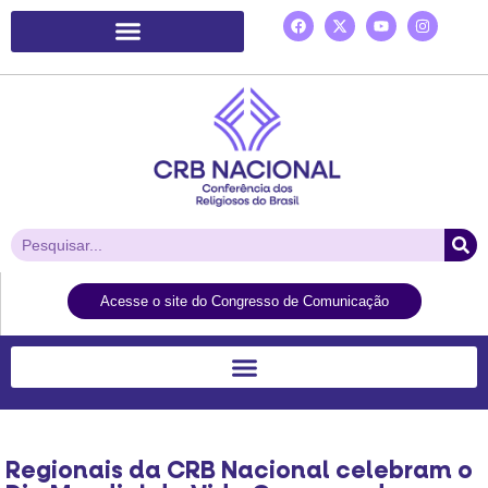
Plataforma de Ação Laudato Si’
Acesse o site do Congresso de Comunicação
Regionais da CRB Nacional celebram o