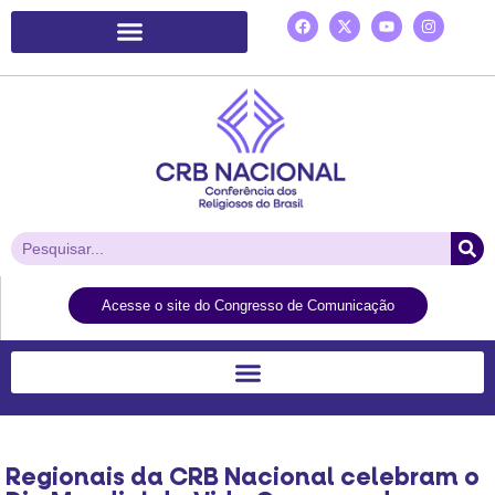
Plataforma de Ação Laudato Si’
Acesse o site do Congresso de Comunicação
Regionais da CRB Nacional celebram o