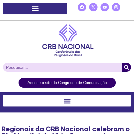
Plataforma de Ação Laudato Si’
Acesse o site do Congresso de Comunicação
Regionais da CRB Nacional celebram o