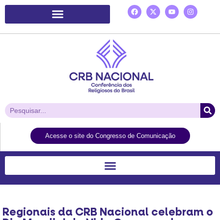
Plataforma de Ação Laudato Si’
Acesse o site do Congresso de Comunicação
Regionais da CRB Nacional celebram o