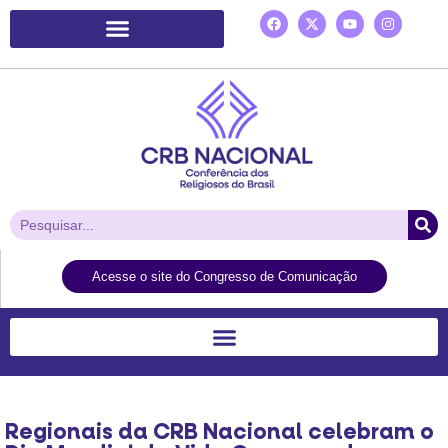
Plataforma de Ação Laudato Si’
Acesse o site do Congresso de Comunicação
Regionais da CRB Nacional celebram o