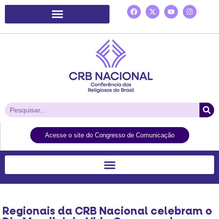
Plataforma de Ação Laudato Si’
Acesse o site do Congresso de Comunicação
Regionais da CRB Nacional celebram o