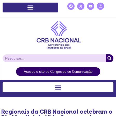
Plataforma de Ação Laudato Si’
Acesse o site do Congresso de Comunicação
Regionais da CRB Nacional celebram o