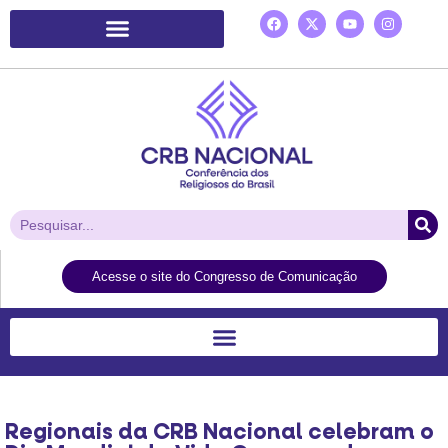
Plataforma de Ação Laudato Si’
Acesse o site do Congresso de Comunicação
Regionais da CRB Nacional celebram o