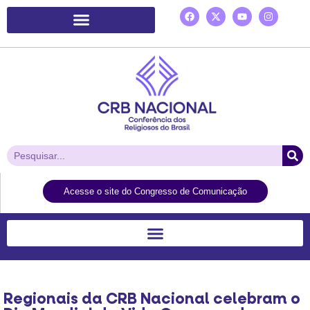
Plataforma de Ação Laudato Si’
Acesse o site do Congresso de Comunicação
Regionais da CRB Nacional celebram o