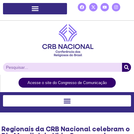
Plataforma de Ação Laudato Si’
Acesse o site do Congresso de Comunicação
Regionais da CRB Nacional celebram o