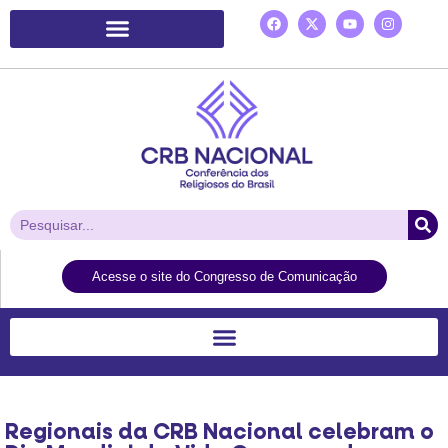
Plataforma de Ação Laudato Si’
Acesse o site do Congresso de Comunicação
Regionais da CRB Nacional celebram o