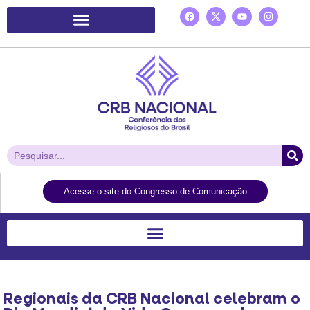
Plataforma de Ação Laudato Si’
Acesse o site do Congresso de Comunicação
Regionais da CRB Nacional celebram o