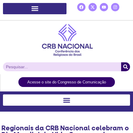
Plataforma de Ação Laudato Si’
Acesse o site do Congresso de Comunicação
Regionais da CRB Nacional celebram o