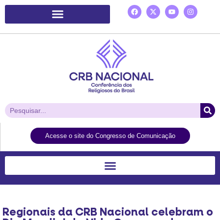
Plataforma de Ação Laudato Si’
Acesse o site do Congresso de Comunicação
Regionais da CRB Nacional celebram o