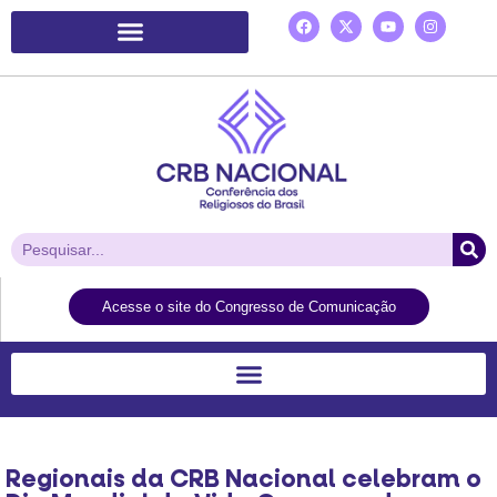
Plataforma de Ação Laudato Si’
Acesse o site do Congresso de Comunicação
Regionais da CRB Nacional celebram o