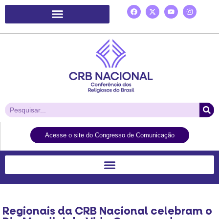
Plataforma de Ação Laudato Si’
Acesse o site do Congresso de Comunicação
Regionais da CRB Nacional celebram o