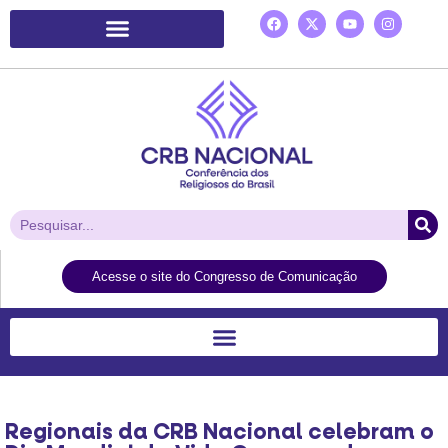
Plataforma de Ação Laudato Si’
Acesse o site do Congresso de Comunicação
Regionais da CRB Nacional celebram o