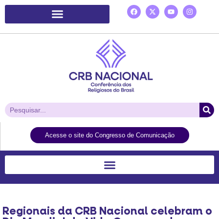
Plataforma de Ação Laudato Si’
Acesse o site do Congresso de Comunicação
Regionais da CRB Nacional celebram o