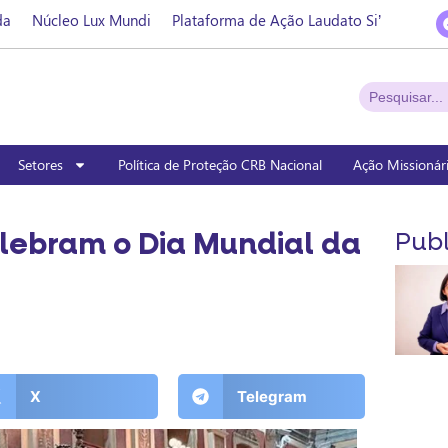
da
Núcleo Lux Mundi
Plataforma de Ação Laudato Si’
Setores
Política de Proteção CRB Nacional
Ação Missionár
lebram o Dia Mundial da
Publ
X
Telegram