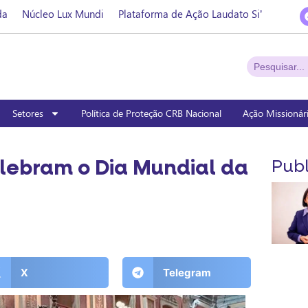
da
Núcleo Lux Mundi
Plataforma de Ação Laudato Si’
Setores
Política de Proteção CRB Nacional
Ação Missionár
lebram o Dia Mundial da
Publ
X
Telegram