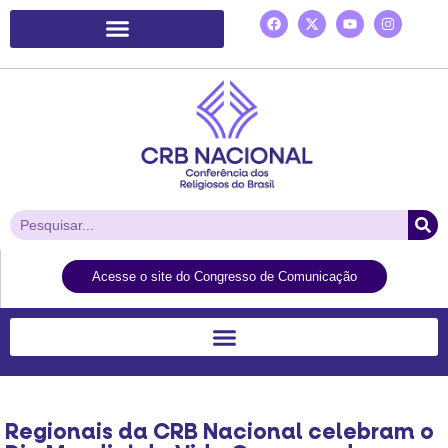
Plataforma de Ação Laudato Si’
Acesse o site do Congresso de Comunicação
Regionais da CRB Nacional celebram o