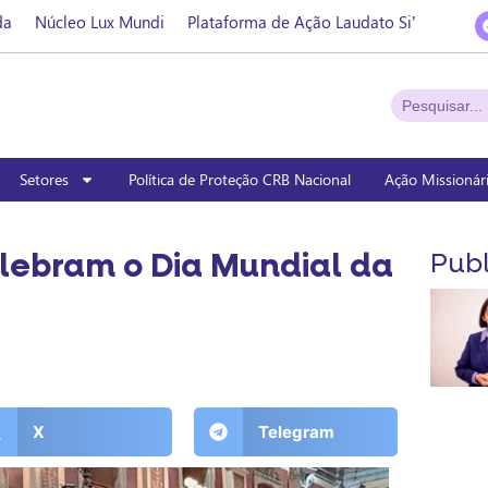
da
Núcleo Lux Mundi
Plataforma de Ação Laudato Si’
Setores
Política de Proteção CRB Nacional
Ação Missionár
lebram o Dia Mundial da
Publ
X
Telegram