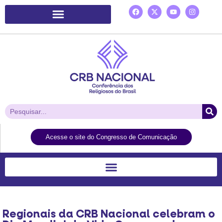
Plataforma de Ação Laudato Si’
Acesse o site do Congresso de Comunicação
Regionais da CRB Nacional celebram o